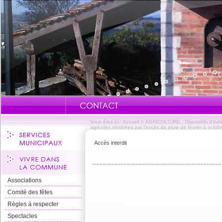
Vous êtes ici :
Accueil
>
AGRICULTURE : Dispositifs d'inde
agricoles sinistrées par l'excès de pluie de février à octo
Accès interdit
Associations
Comité des fêtes
Règles à respecter
Spectacles