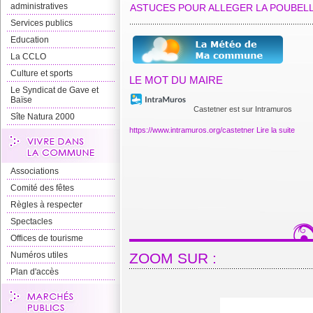
administratives
ASTUCES POUR ALLEGER LA POUBEL
Services publics
Education
La CCLO
Culture et sports
LE MOT DU MAIRE
Le Syndicat de Gave et
Baïse
Castetner est sur Intramuros
Sîte Natura 2000
https://www.intramuros.org/castetner
Lire la suite
Associations
Comité des fêtes
Règles à respecter
Spectacles
Offices de tourisme
Numéros utiles
ZOOM SUR :
Plan d'accès