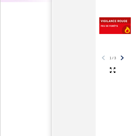
5 actualités trouvées.
1
/
3