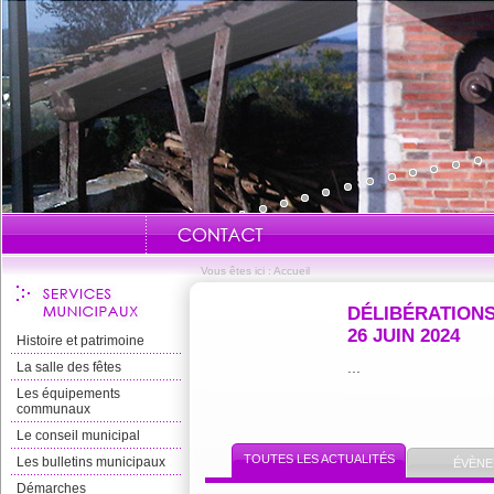
Vous êtes ici :
Accueil
DÉLIBÉRATIONS
26 JUIN 2024
Histoire et patrimoine
...
La salle des fêtes
Les équipements
communaux
Le conseil municipal
TOUTES LES ACTUALITÉS
Les bulletins municipaux
ÉVÈNE
Démarches