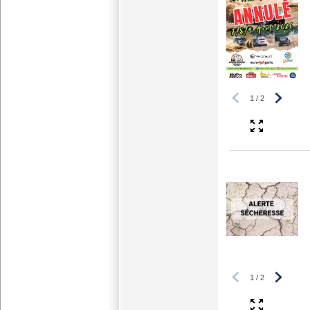
1
/
2
1
/
2