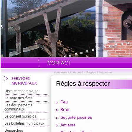
Vous êtes ici :
Accueil
>
Règles à respecter
Règles à respecter
Histoire et patrimoine
La salle des fêtes
Feu
Les équipements
communaux
Bruit
Le conseil municipal
Sécurité piscines
Les bulletins municipaux
Amiante
Démarches