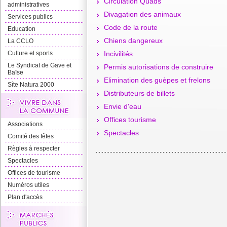
Circulation Quads
administratives
Divagation des animaux
Services publics
Code de la route
Education
Chiens dangereux
La CCLO
Culture et sports
Incivilités
Le Syndicat de Gave et
Permis autorisations de construire
Baïse
Elimination des guèpes et frelons
Sîte Natura 2000
Distributeurs de billets
Envie d'eau
Offices tourisme
Associations
Spectacles
Comité des fêtes
Règles à respecter
Spectacles
Offices de tourisme
Numéros utiles
Plan d'accès