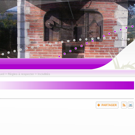
eil
>
Règles à respecter
>
Incivilités
Arrêté n°64-