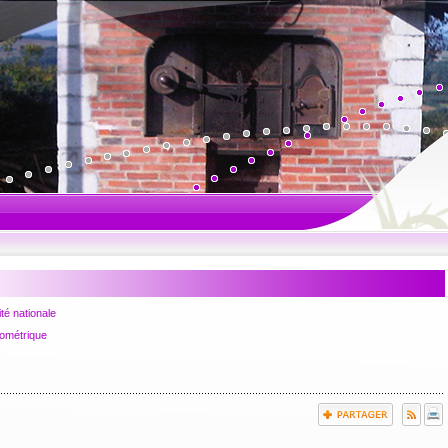
ité nationale
Arrêté n°64-2025
iométrique